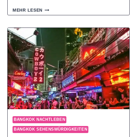
NANA
MEHR LESEN
PLAZA
BANGKOK:
ROTLICHT
UND
ENTERTAINMENT
IN
SUKHUMVIT
BANGKOK NACHTLEBEN
BANGKOK SEHENSWÜRDIGKEITEN