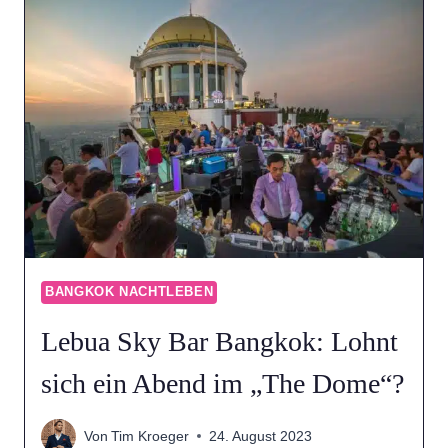
HIER
GIBT’S
DEN
BESTEN
BLICK
ÜBER
DIE
STADT
BANGKOK NACHTLEBEN
Lebua Sky Bar Bangkok: Lohnt
sich ein Abend im „The Dome“?
Von
Tim Kroeger
24. August 2023