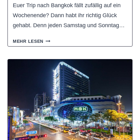
Euer Trip nach Bangkok fällt zufällig auf ein
Wochenende? Dann habt ihr richtig Glück
gehabt. Denn jeden Samstag und Sonntag…
CHATUCHAK
MEHR LESEN
WEEKEND
MARKET:
TIPPS
FÜR
BANGKOKS
GRÖSSTEN M
ARKT