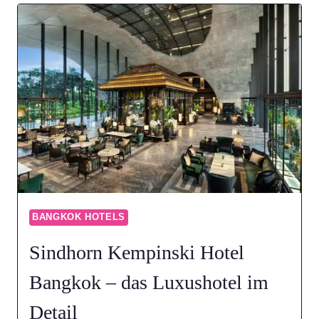
UNSERE
EMPFEHLUNGEN
FÜR
EURE
NÄCHSTE
REISE
BANGKOK HOTELS
Sindhorn Kempinski Hotel
Bangkok – das Luxushotel im
Detail