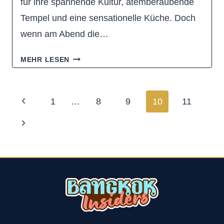
für ihre spannende Kultur, atemberaubende
Tempel und eine sensationelle Küche. Doch
wenn am Abend die…
BANGKOK
MEHR LESEN
NACHTMARKT:
DIE
Seitennavigation
Previous
1
…
8
9
10
11
BESTEN
Page
Next
SPOTS
ZUM
Page
SHOPPEN,
ESSEN
UND
FLANIEREN