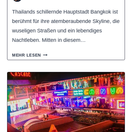
Thailands schillernde Hauptstadt Bangkok ist
berühmt für ihre atemberaubende Skyline, die
wuseligen Straßen und ein lebendiges
Nachtleben. Mitten in diesem…
LEBUA
MEHR LESEN
SKY
BAR
BANGKOK:
LOHNT
SICH
EIN
ABEND
IM