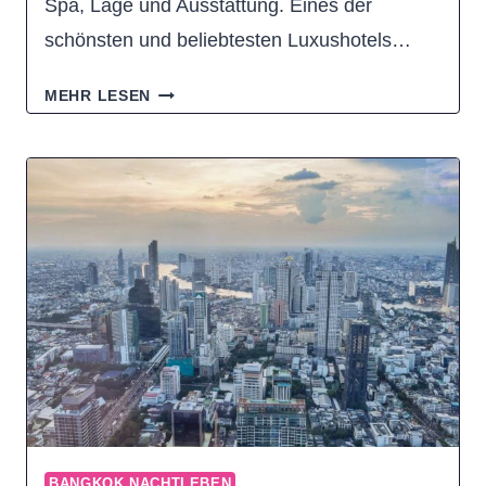
Spa, Lage und Ausstattung. Eines der
schönsten und beliebtesten Luxushotels…
BANGKOK
MEHR LESEN
MARRIOTT
MARQUIS
QUEENS
PARK
–
MEINE
ERFAHRUNGEN
BANGKOK NACHTLEBEN