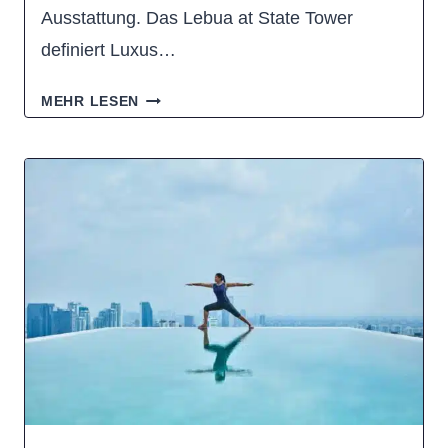
Ausstattung. Das Lebua at State Tower
definiert Luxus…
LEBUA
MEHR LESEN
AT
STATE
TOWER:
LOHNT
SICH
DAS
LUXUSHOTEL
IN
BANGKOK?