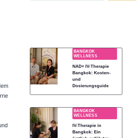
BANGKOK
WELLNESS
NAD+ IV-Therapie
Bangkok: Kosten-
und
alem
Dosierungsguide
erne
BANGKOK
WELLNESS
 und
IV-Therapie in
Bangkok: Ein