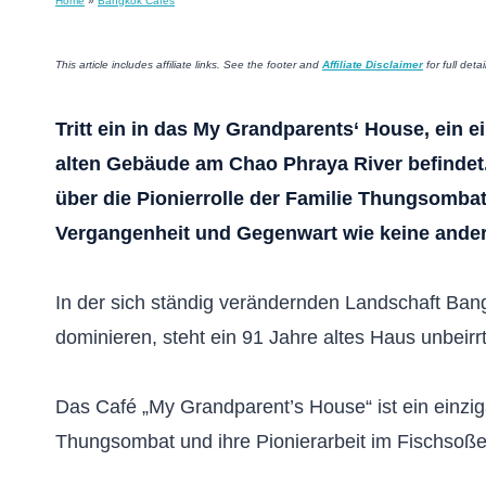
Home
»
Bangkok Cafés
This article includes affiliate links. See the footer and
Affiliate Disclaimer
for full detai
Tritt ein in das My Grandparents‘ House, ein e
alten Gebäude am Chao Phraya River befindet
über die Pionierrolle der Familie Thungsomba
Vergangenheit und Gegenwart wie keine ander
In der sich ständig verändernden Landschaft Ban
dominieren, steht ein 91 Jahre altes Haus unbeir
Das Café „My Grandparent’s House“ ist ein einziga
Thungsombat und ihre Pionierarbeit im Fischsoße