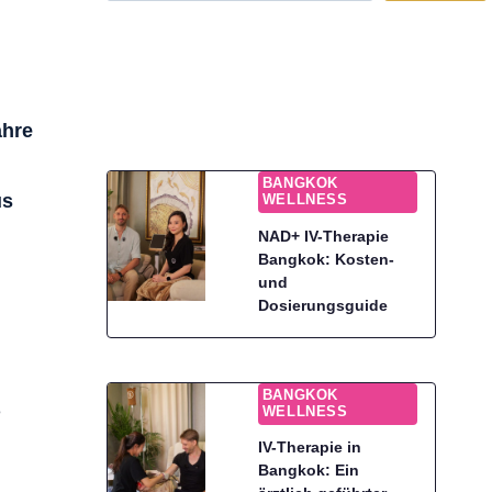
ahre
BANGKOK
us
WELLNESS
NAD+ IV-Therapie
Bangkok: Kosten-
und
Dosierungsguide
BANGKOK
e
WELLNESS
IV-Therapie in
Bangkok: Ein