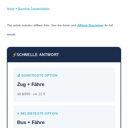
Home
»
Bangkok Transportation
This article includes affiliate links. See the footer and
Affiliate Disclaimer
for full
details.
⚡
SCHNELLE ANTWORT
💰 GÜNSTIGSTE OPTION
Zug + Fähre
ab ฿880 · ca. 22 €
⭐ BELIEBTESTE OPTION
Bus + Fähre