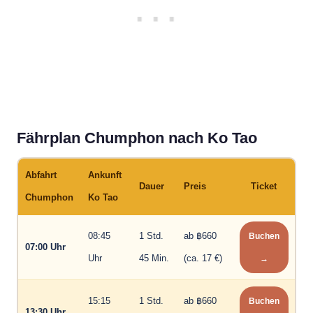
Fährplan Chumphon nach Ko Tao
Abfahrt
Ankunft
Dauer
Preis
Ticket
Chumphon
Ko Tao
08:45
1 Std.
ab ฿660
Buchen
07:00 Uhr
Uhr
45 Min.
(ca. 17 €)
→
15:15
1 Std.
ab ฿660
Buchen
13:30 Uhr