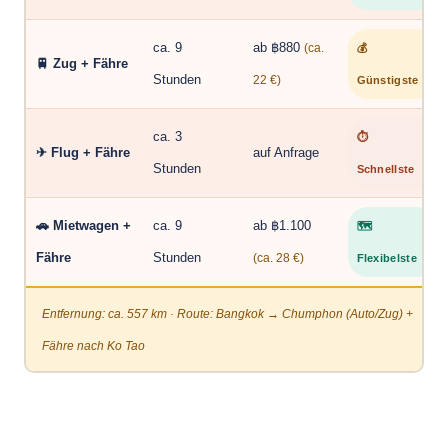
ca. 9
ab ฿880
(ca.
💰
🚆 Zug + Fähre
Stunden
22 €)
Günstigste
ca. 3
⏱
✈ Flug + Fähre
auf Anfrage
Stunden
Schnellste
🚗 Mietwagen +
ca. 9
ab ฿1.100
🗺
Fähre
Stunden
(ca. 28 €)
Flexibelste
Entfernung: ca. 557 km · Route: Bangkok → Chumphon (Auto/Zug) +
Fähre nach Ko Tao