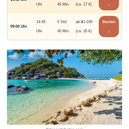
Uhr
45 Min.
(ca. 17 €)
→
14:45
5 Std.
ab ฿1.030
Buchen
09:00 Uhr
Uhr
45 Min.
(ca. 26 €)
→