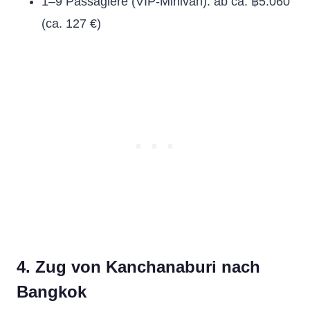
1–9 Passagiere (VIP-Minivan): ab ca. ฿5.060
(ca. 127 €)
4. Zug von Kanchanaburi nach
Bangkok