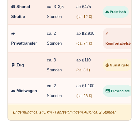
🚐 Shared
ca. 3–3,5
ab ฿475
👥 Praktisch
Shuttle
Stunden
(ca. 12 €)
🚙
ca. 2
ab ฿2.930
⚡
Privattransfer
Stunden
(ca. 74 €)
Komfortabelste
ca. 3
ab ฿110
🚆 Zug
💰 Günstigste
Stunden
(ca. 3 €)
ca. 2
ab ฿1.100
🚗 Mietwagen
🗺 Flexibelste
Stunden
(ca. 28 €)
Entfernung: ca. 141 km · Fahrzeit mit dem Auto: ca. 2 Stunden