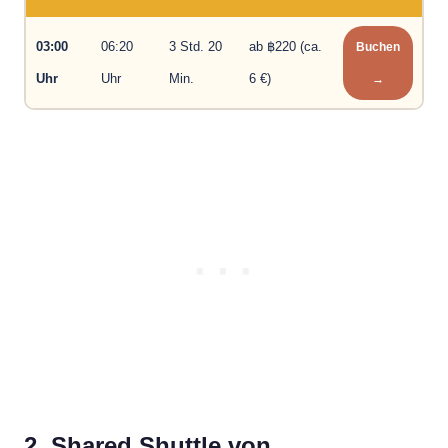
03:00
06:20
3 Std. 20
ab ฿220 (ca.
Buchen
Uhr
Uhr
Min.
6 €)
→
2. Shared Shuttle von