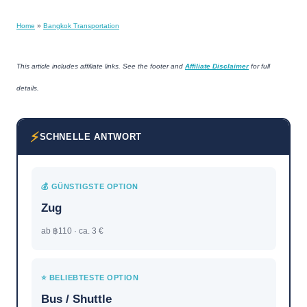
Home
»
Bangkok Transportation
This article includes affiliate links. See the footer and
Affiliate Disclaimer
for full
details.
⚡
SCHNELLE ANTWORT
💰 GÜNSTIGSTE OPTION
Zug
ab ฿110 · ca. 3 €
⭐ BELIEBTESTE OPTION
Bus / Shuttle