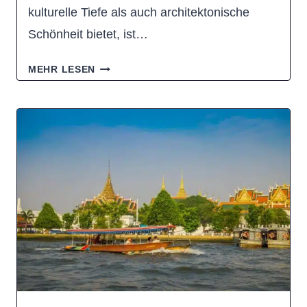
kulturelle Tiefe als auch architektonische
Schönheit bietet, ist…
WAT
MEHR LESEN
PAKNAM
PHASI
CHAROEN:
BESTAUNT
DIE
GRÖSSTE B
UDDHA-S
TATUE D
ER S
TADT