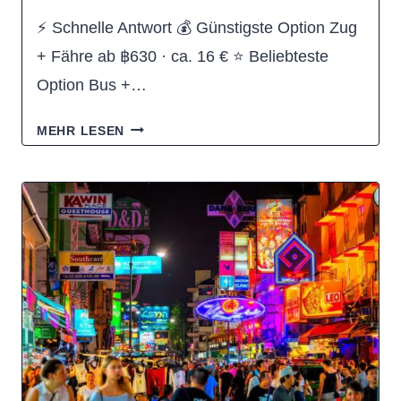
⚡ Schnelle Antwort 💰 Günstigste Option Zug
+ Fähre ab ฿630 · ca. 16 € ⭐ Beliebteste
Option Bus +…
WIE
MEHR LESEN
KOMME
ICH
VON
BANGKOK
NACH
KO
PHANGAN?
(ALLE
OPTIONEN