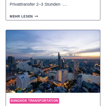
Privattransfer 2–3 Stunden ·…
WIE
MEHR LESEN
KOMME
ICH
VON
KHAO
YAI
NACH
BANGKOK?
(ALLE
OPTIONEN
2026)
BANGKOK TRANSPORTATION