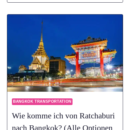
KOMME
ICH
VON
SUKHOTHAI
NACH
BANGKOK?
(ALLE
OPTIONEN
2026)
BANGKOK TRANSPORTATION
Wie komme ich von Ratchaburi
nach Bangkok? (Alle Optionen