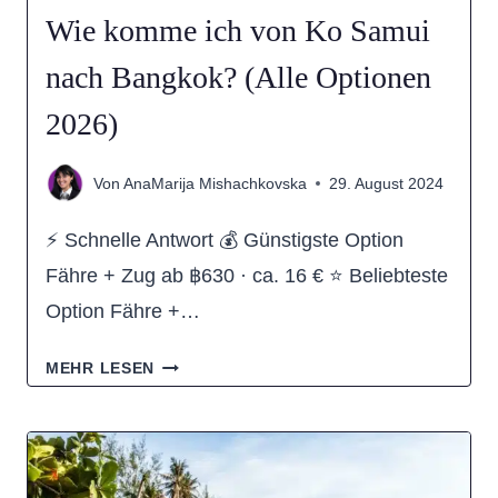
Wie komme ich von Ko Samui
nach Bangkok? (Alle Optionen
2026)
Von
AnaMarija Mishachkovska
29. August 2024
⚡ Schnelle Antwort 💰 Günstigste Option
Fähre + Zug ab ฿630 · ca. 16 € ⭐ Beliebteste
Option Fähre +…
WIE
MEHR LESEN
KOMME
ICH
VON