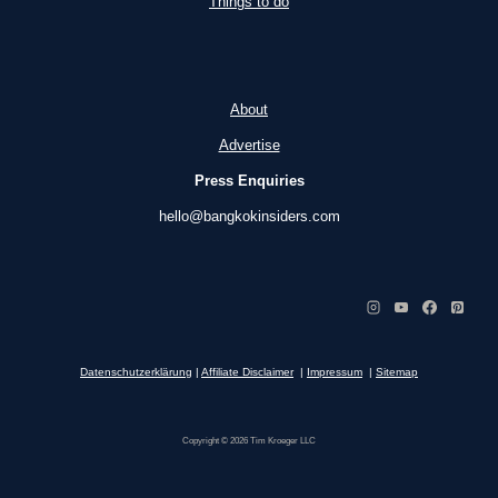
Things to do
About
Advertise
Press Enquiries
hello@bangkokinsiders.com
Datenschutzerklärung
|
Affiliate Disclaimer
|
Impressum
|
Sitemap
Copyright © 2026 Tim Kroeger LLC