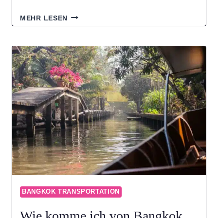
WIE
MEHR LESEN
KOMME
ICH
VON
AYUTTHAYA
NACH
BANGKOK?
(ALLE
OPTIONEN
2026)
BANGKOK TRANSPORTATION
Wie komme ich von Bangkok