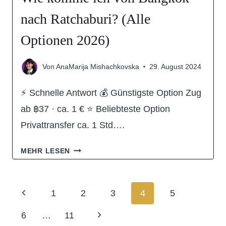
nach Ratchaburi? (Alle
Optionen 2026)
Von
AnaMarija Mishachkovska
29. August 2024
⚡ Schnelle Antwort 💰 Günstigste Option Zug
ab ฿37 · ca. 1 € ⭐ Beliebteste Option
Privattransfer ca. 1 Std….
WIE
MEHR LESEN
KOMME
ICH
Seitennavigation
Previous
1
2
3
4
5
VON
Page
Next
6
…
11
BANGKOK