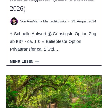
2026)
Von
AnaMarija Mishachkovska
29. August 2024
⚡ Schnelle Antwort 💰 Günstigste Option Zug
ab ฿37 · ca. 1 € ⭐ Beliebteste Option
Privattransfer ca. 1 Std….
WIE
MEHR LESEN
KOMME
ICH
VON
RATCHABURI
NACH
BANGKOK?