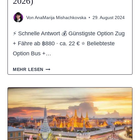
2026)
Von
AnaMarija Mishachkovska
29. August 2024
⚡ Schnelle Antwort 💰 Günstigste Option Zug
+ Fähre ab ฿880 · ca. 22 € ⭐ Beliebteste
Option Bus +…
WIE
MEHR LESEN
KOMME
ICH
VON
BANGKOK
NACH
KO
TAO?