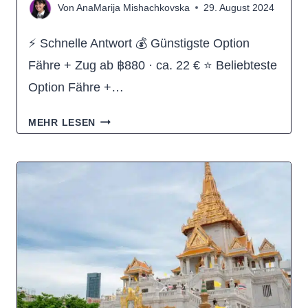
Von
AnaMarija Mishachkovska
29. August 2024
⚡ Schnelle Antwort 💰 Günstigste Option
Fähre + Zug ab ฿880 · ca. 22 € ⭐ Beliebteste
Option Fähre +…
WIE
MEHR LESEN
KOMME
ICH
VON
KO
TAO
NACH
BANGKOK?
(ALLE